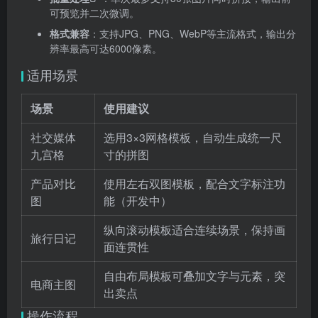
可预览并二次微调。
格式兼容
：支持JPG、PNG、WebP等主流格式，输出分
辨率最高可达6000像素。
适用场景
场景
使用建议
社交媒体
选用3×3网格模板，自动生成统一尺
九宫格
寸的拼图
产品对比
使用左右双图模板，配合文字标注功
图
能（开发中）
纵向滚动模板适合连续场景，保持画
旅行日记
面连贯性
自由布局模板可叠加文字与元素，突
电商主图
出卖点
操作流程