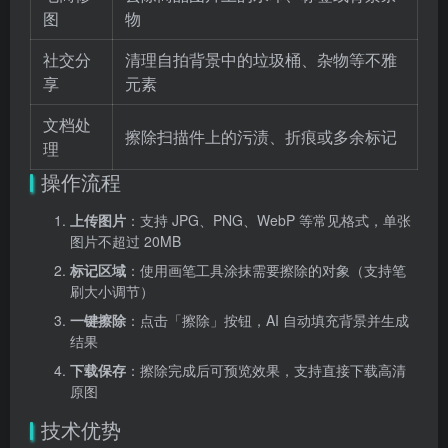
图
物
社交分
清理自拍背景中的垃圾桶、杂物等不雅
享
元素
文档处
擦除扫描件上的污渍、折痕或多余标记
理
操作流程
上传图片
：支持 JPG、PNG、WebP 等常见格式，单张
图片不超过 20MB
标记区域
：使用画笔工具涂抹需要擦除的对象（支持笔
刷大小调节）
一键擦除
：点击「擦除」按钮，AI 自动填充背景并生成
结果
下载保存
：擦除完成后可预览效果，支持直接下载高清
原图
技术优势