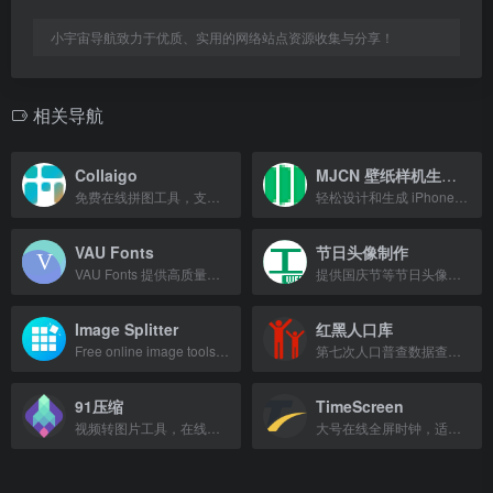
小宇宙导航致力于优质、实用的网络站点资源收集与分享！
相关导航
Collaigo
MJCN 壁纸样机生成器
免费在线拼图工具，支持照片拼图、九宫格排版，无水印免注册，4K高清导出。
轻松设计和生成 iPhone、iPad、Mac 锁屏和桌面壁纸样机模板，简单易用。
VAU Fonts
节日头像制作
VAU Fonts 提供高质量字体资源，支持在线预览与下载。
提供国庆节等节日头像在线制作工具，快速生成个性化头像。
Image Splitter
红黑人口库
Free online image tools: crop, collage, compress, convert, GIF maker, watermark
第七次人口普查数据查询，涵盖各省市区县人口、性别及年龄分布。
91压缩
TimeScreen
视频转图片工具，在线按帧或间隔截取静态图片，支持批量导出与压缩。
大号在线全屏时钟，适合学习、专注、会议和课堂时间显示。