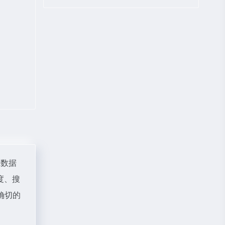
az数据
度、搜
确切的