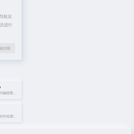
宙导航实
理员进行
l转载请注明
o
利用AI轻松创建和编辑图像，适用于产品、广告和社交媒体。
免费开源的在线协作绘图工具，支持实时多人白板协作。