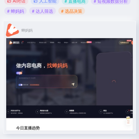
AI对话
人工智能
# 直播电商
# 短视频数据分析
# 蝉妈妈
# 达人筛选
# 选品决策
蝉妈妈