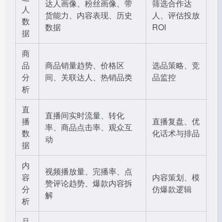
达人画像、粉丝画像、带
筛选合作达
人
货能力、内容表现、历史
人、评估投放
数
数据
ROI
据
商
品
商品销量趋势、价格区
选品策略、竞
分
间、关联达人、热销品类
品监控
析
直
直播间实时流量、转化
播
直播复盘、优
率、商品点击率、观众互
数
化话术与排品
动
据
内
视频播放量、完播率、点
容
内容策划、模
赞评论趋势、爆款内容拆
分
仿爆款逻辑
解
析
品