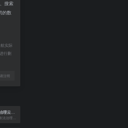
、搜索
切的数
导航实际
员进行删
l转载请注明
智慧普法依法治理云平台
提供智慧普法与依法治理服务的云平台