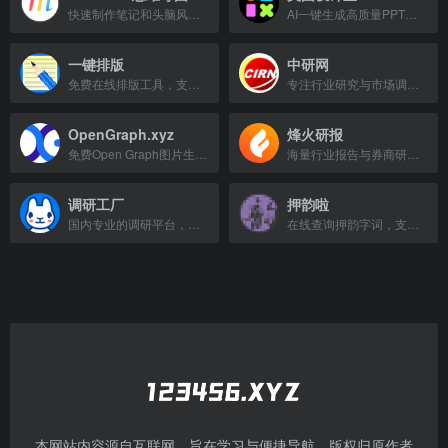
快速制作笔记和头脑风暴的思维导图工具，支持多平台同步。
AI一键生成高质量PPT的在线工具，支持智能排版与丰富模板。
一键排版
中研网
免费在线排版工具，支持一键格式化、删除空格、简繁体转换和字数统计，无需注册，即开即用。
专注行业研究与市场调研的权威资讯门户，提供研究报告、投资分析及免费数据。
OpenGraph.xyz
烽火研报
免费Open Graph图片生成工具，快速制作专业社交卡片，提升链接点击率。
海量行业报告与券商研报，免费阅读下载，智能分类搜索。
调研工厂
押韵啦
国内专业的调研平台，支持市场调研、问卷调研、CATI电话调研等多种方式，质量把控透明。
在线查询押韵字词，支持单押多押，海量词库持续更新，文案、诗词、Rap歌词创作必备工具。
本网站内容源自互联网，旨在学习与便捷导航，版权归原作者