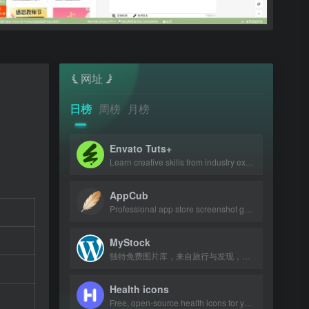
网址
日榜
周榜
月榜
Envato Tuts+
Learn creative skills from industry experts with tutorials and courses.
AppCub
Professional app store screenshot generator and Google Play preview maker for AS
MyStock
独特免费图片库，来自旅行与发现，可商用可修改。
Health icons
Free, open-source health icons for your projects.