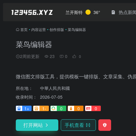
热点新
兰开斯特
36°
首页
•
内容运营
•
创作排版
•
菜鸟编辑器
菜鸟编辑器
2周前更新
23
0
0
微信图文排版工具，提供模板一键排版、文章采集、伪
所在地：
中華人民共和國
收录时间：
2026-07-05
1+
1-
0
0
0
打开网站
手机查看