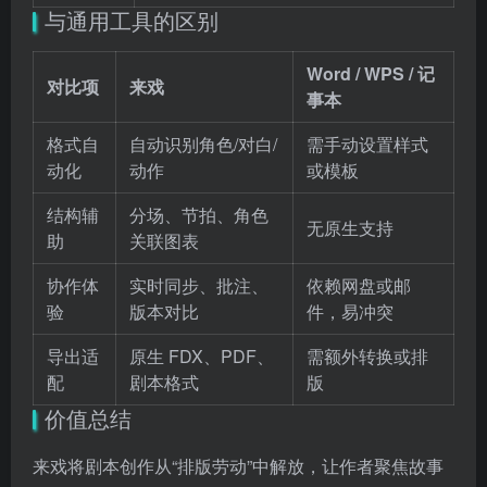
与通用工具的区别
Word / WPS / 记
对比项
来戏
事本
格式自
自动识别角色/对白/
需手动设置样式
动化
动作
或模板
结构辅
分场、节拍、角色
无原生支持
助
关联图表
协作体
实时同步、批注、
依赖网盘或邮
验
版本对比
件，易冲突
导出适
原生 FDX、PDF、
需额外转换或排
配
剧本格式
版
价值总结
来戏将剧本创作从“排版劳动”中解放，让作者聚焦故事