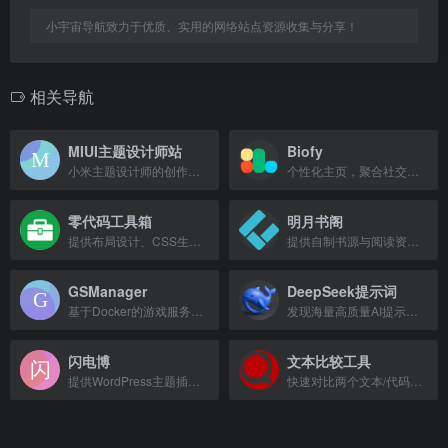
小宇宙导航致力于优质、实用的网络站点资源收集与分享！
相关导航
MIUI主题设计师站
Biofy
小米主题设计师的创作平台，提供主题制作工具、教程及息屏、壁纸、字体等资源。
个性化主页，聚合社交信息，展示作品与数字名片。
零代码工具箱
明月书阁
提供布局设计、CSS生成、文件传输、文档转换等在线工具，提升开发与办公效率。
提供自制书源与阅读资源，涵盖小说、文学、科技等类型，持续更新。
GSManager
DeepSeek提示词
基于Docker的游戏服务器一键部署与管理面板，支持50余款Steam游戏
发现海量高质量AI提示词模板，覆盖写作、编程、创意等场景，助您高效创作。
闪电博
文本比较工具
提供WordPress主题插件、定制开发及站长工具、教程与IT资讯。
快速对比两个文本/代码中的不同之处