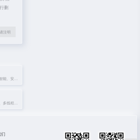
进行删
l转载请注明
夸克提供极速、智能、安全的搜索体验，集浏览器、网盘、AI扫描王等高效功能于一体。
一款支持多协议、多线程的下载工具，提供文件下载与管理功能。
我们