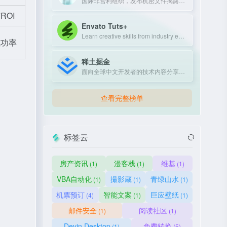
国际非营利组织，发布机密文件揭露政府和企业不当行为。
OI
Envato Tuts+
Learn creative skills from industry experts with tutorials and courses.
成功率
稀土掘金
面向全球中文开发者的技术内容分享与交流平台
查看完整榜单
标签云
房产资讯
漫客栈
维基
(1)
(1)
(1)
VBA自动化
撮影蔵
青绿山水
(1)
(1)
(1)
机票预订
智能文案
巨应壁纸
(4)
(1)
(1)
邮件安全
阅读社区
(1)
(1)
Devin Desktop
免费转换
(1)
(5)