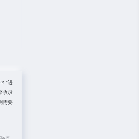
据
"进
擎收录
则需要
实际控