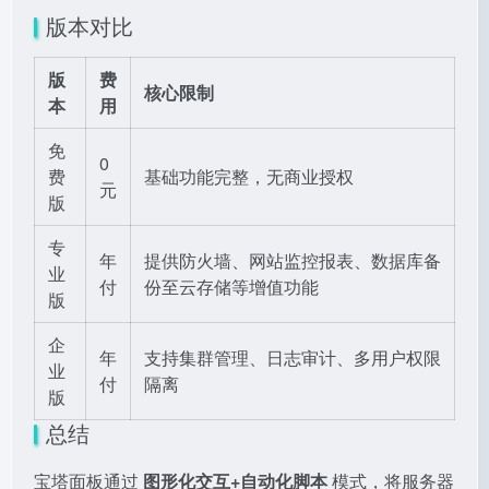
版本对比
版
费
核心限制
本
用
免
0
费
基础功能完整，无商业授权
元
版
专
年
提供防火墙、网站监控报表、数据库备
业
付
份至云存储等增值功能
版
企
年
支持集群管理、日志审计、多用户权限
业
付
隔离
版
总结
宝塔面板通过
图形化交互+自动化脚本
模式，将服务器