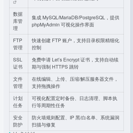
数据
集成 MySQL/MariaDB/PostgreSQL，提供
库管
phpMyAdmin 可视化操作界面
理
FTP
快速创建 FTP 账户，支持目录权限精细化
管理
控制
SSL
免费申请 Let’s Encrypt 证书，支持自动续
证书
期与强制 HTTPS 跳转
文件
在线编辑、上传、压缩/解压服务器文件，
管理
支持拖拽操作
计划
可视化配置定时备份、日志清理、脚本执
任务
行等周期性任务
安全
防火墙规则配置、IP 黑/白名单、系统漏洞
防护
扫描与修复