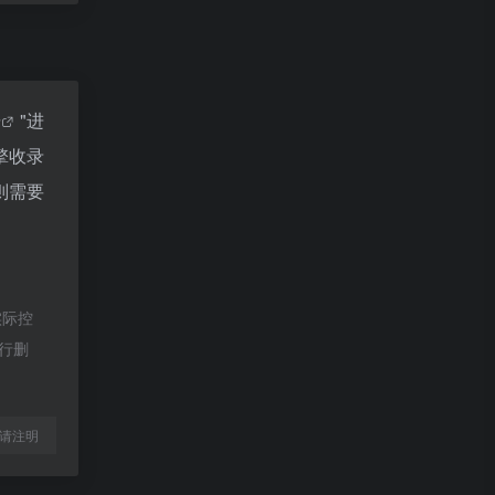
据
"进
擎收录
则需要
实际控
进行删
l转载请注明