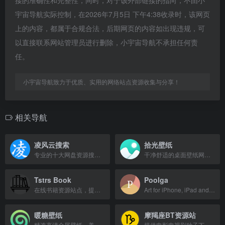
接的准确性和完整性，同时，对于该外部链接的指向，不由小
宇宙导航实际控制，在2026年7月5日 下午4:38收录时，该网页
上的内容，都属于合规合法，后期网页的内容如出现违规，可
以直接联系网站管理员进行删除，小宇宙导航不承担任何责
任。
小宇宙导航致力于优质、实用的网络站点资源收集与分享！
相关导航
凌风云搜索
拾光壁纸
专业的十大网盘资源搜索引擎，聚合阿里云盘、百度网盘等资源。
干净舒适的桌面壁纸网站，每日更新4K/8K超清壁纸，涵盖风光、动漫、美女等分类。
Tstrs Book
Poolga
在线书籍资源站点，提供多种电子书阅读与下载服务。
Art for iPhone, iPad and iPod Touch by top illustrators.
暖糖壁纸
摩羯座BT资源站
精选高清全屏壁纸，美化您的电脑桌面。
提供电影电视剧种子下载，支持4K/1080P高清，无需注册直接搜索下载。