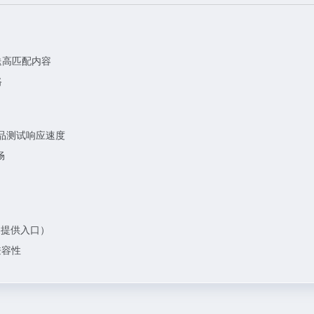
送高匹配内容
路
品测试响应速度
畅
内提供入口）
兼容性