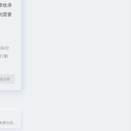
擎收录
则需要
实际控
进行删
l转载请注明
提供电影电视剧免费在线观看与迅雷下载，高清无广告。