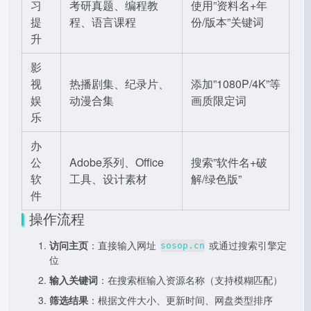
习
考研真题、编程教
使用”资料名+年
提
程、语言课程
份/版本”关键词
升
影
视
热播剧集、纪录片、
添加”1080P/4K”等
娱
动漫合集
画质限定词
乐
办
公
Adobe系列、Office
搜索”软件名+破
软
工具、设计素材
解/绿色版”
件
操作流程
访问主页
：直接输入网址
或通过搜索引擎定
sosop.cn
位
输入关键词
：在搜索框输入资源名称（支持模糊匹配）
筛选结果
：根据文件大小、更新时间、网盘类型排序