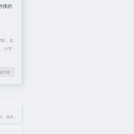
秒搜的
控制，在
除，小宇
l转载请注明
免费在线漫画平台，提供最新最全的热门漫画资源，支持下拉式阅读。