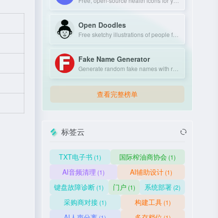
Free, open-source health icons for your projects.
Open Doodles
Free sketchy illustrations of people for personal and commercial use.
Fake Name Generator
Generate random fake names with realistic personal details.
查看完整榜单
标签云
TXT电子书
国际榨油商协会
(1)
(1)
AI音频清理
AI辅助设计
(1)
(1)
键盘故障诊断
门户
系统部署
(1)
(1)
(2)
采购商对接
构建工具
(1)
(1)
AI人声分离
多存档位
(1)
(1)