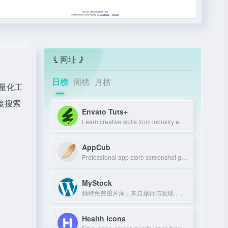
网址
日榜
周榜
月榜
轻量化工
接搜索
Envato Tuts+
Learn creative skills from industry experts with tutorials and courses.
AppCub
Professional app store screenshot generator and Google Play preview maker for AS
MyStock
独特免费图片库，来自旅行与发现，可商用可修改。
Health icons