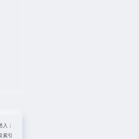
"进入；
及索引