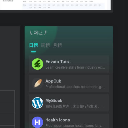
网址
日榜
周榜
月榜
Envato Tuts+
Learn creative skills from industry experts with tutorials and courses.
AppCub
Professional app store screenshot generator and Google Play preview maker for AS
MyStock
独特免费图片库，来自旅行与发现，可商用可修改。
Health icons
Free, open-source health icons for your projects.