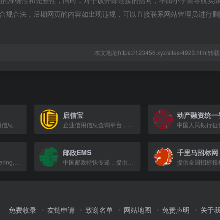
接的准确性和完整性，同时，对于该外部链接的指向，不由小宇宙导航实
都属于合规合法，后期网页的内容如出现违规，可以直接联系网站管理员进行
本文地址https://123456.xyz/sites/4923.htm
启信宝
百度旗下的企业信用信息查询平台，提供企业工商信息、司法风险等数据服务。
企业信用信息查询平台，提供工商、司法、知识产权等多维度企业数据。
邮政EMS
千里马招标网
Guidance on registering, managing, and enforcing trade marks to protect your bra
中国邮政特快专递，提供国内外高时效寄递服务，支持运费查询、订单跟踪与网点定位。
免费收录
友链申请
致谢名单
网站地图
免责声明
关于