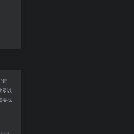
"进
收录以
需要找