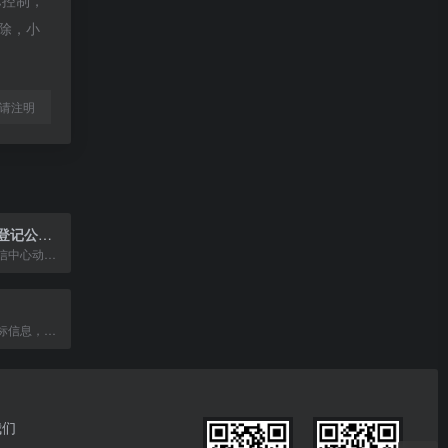
际控制，
删除，小
l转载请注明
动产融资统一登记公示系统
中国人民银行征信中心动产融资统一登记公示系统，提供动产和权利担保登记、查询服务。
提供全国招标投标信息，覆盖98%以上招标企业，每日更新30万条招标项目。
我们