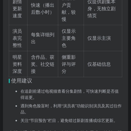
剧情
仅提供剧集本
快速（播出
户贡
更新
身，无独立剧
后数小时）
献，较
速度
情页
慢
演员
仅显示
每集详细列
表完
主要角
仅显示主演
出
整性
色
明星
含作品、获
侧重影
资料
奖、社交链
评与评
仅基础信息
深度
接
分
使用建议
在追剧前通过电视猫查看分集剧情，可快速判断是否值
得追更。
遇到角色脸盲时，利用“演员表”功能识别演员及其过往作
品。
关注“节目预告”栏目，避免错过新剧首播或综艺更新。