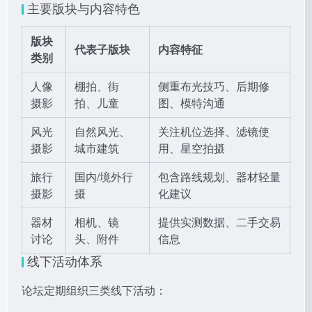
主要版块与内容特色
版块
代表子版块
内容特征
类别
人像
棚拍、街
侧重布光技巧、后期修
摄影
拍、儿童
图、模特沟通
风光
自然风光、
关注机位选择、滤镜使
摄影
城市建筑
用、星空拍摄
旅行
国内/境外行
包含路线规划、器材轻量
摄影
摄
化建议
器材
相机、镜
提供实测数据、二手交易
讨论
头、附件
信息
线下活动体系
论坛定期组织三类线下活动：