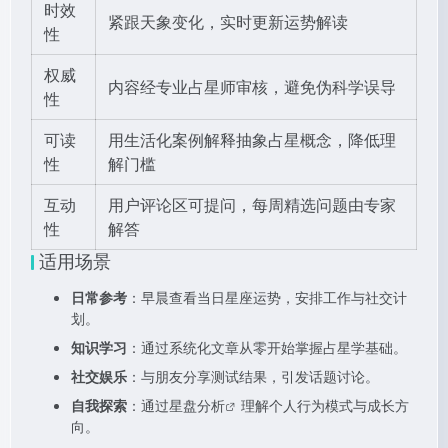
时效
紧跟天象变化，实时更新运势解读
性
权威
内容经专业占星师审核，避免伪科学误导
性
可读
用生活化案例解释抽象占星概念，降低理
性
解门槛
互动
用户评论区可提问，每周精选问题由专家
性
解答
适用场景
日常参考
：早晨查看当日星座运势，安排工作与社交计
划。
知识学习
：通过系统化文章从零开始掌握占星学基础。
社交娱乐
：与朋友分享测试结果，引发话题讨论。
自我探索
：通过
星盘分析
理解个人行为模式与成长方
向。