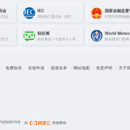
员会
IEC
国家金融监督
国际奥委会是奥林匹克运动的最高权力机构，负责主办城市遴选、赛事监管及奥运品牌管理。
国际电工委员会（IEC）是全球领先的电气、电子及相关技术国际标准制定组织。
轻松筹
国际射击运动联合会官方网站，提供射击运动赛事、规则及排名信息。
轻松筹是一个提供个人求助、大病筹款等服务的网络互助平台，帮助用户快速筹集医疗费用。
免费收录
友链申请
致谢名单
网站地图
免责声明
关于
02505670号
由
加速驱动