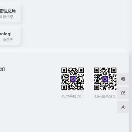
管理总局
中国互联网金融举报信息平台适合提交投诉、举报线索或查询维权渠道。中国互联网金融举报信息平台适合提交投诉、举报线索或查询维权渠道。互联网金融举报平信息台负责收集互联网金融举报信息，并转发有关管理部门。
World Meteorological Organization
联合国专门机构，负责天气、气候和水资源领域的科学权威。
我们
扫码手机访问
扫码联系站长