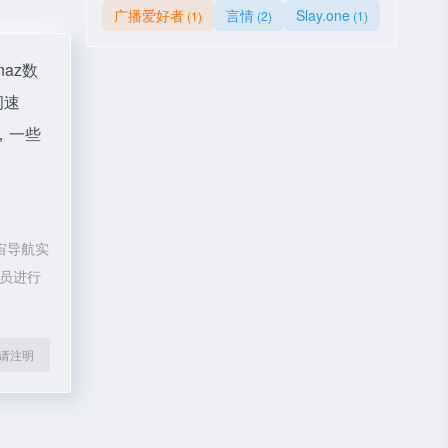
广播爱好者
言情
Slay.one
(1)
(2)
(1)
naz数
问速
，一些
宙导航实
理员进行
l转载请注明