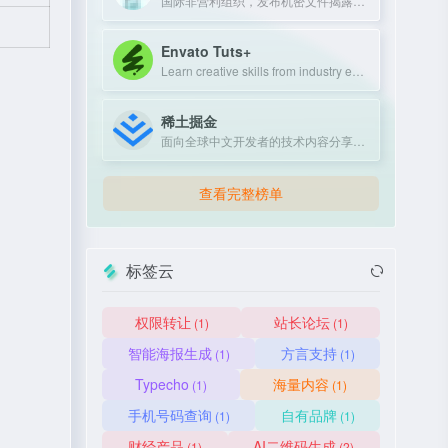
国际非营利组织，发布机密文件揭露政府和企业不当行为。
Envato Tuts+
Learn creative skills from industry experts with tutorials and courses.
稀土掘金
面向全球中文开发者的技术内容分享与交流平台
查看完整榜单
标签云
权限转让
站长论坛
(1)
(1)
智能海报生成
方言支持
(1)
(1)
Typecho
海量内容
(1)
(1)
手机号码查询
自有品牌
(1)
(1)
财经产品
AI二维码生成
(1)
(2)