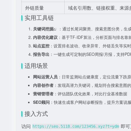
外链质量
域名引用数、链接权重、来源
实用工具链
关键词挖掘
：通过长尾词聚类、搜索意图分类，生
内容优化建议
：基于TF-IDF算法，分析页面与排名
站点监控
：设置排名波动、收录异常、外链丢失等实
报告导出
：一键生成可定制的SEO周报/月报，支持PDF
适用场景
网站运营人员
：日常监测站点健康度，定位流量下跌
内容创作者
：发现高潜力关键词，规划符合搜索意图
营销管理者
：评估团队优化效果，对比行业基准数据
SEO顾问
：快速生成客户网站诊断报告，提升方案说
接入方式
访问
即可
https://seo.5118.com/123456.xyz?t=ydm