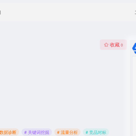
闻
收藏
0
EO数据诊断
# 关键词挖掘
# 流量分析
# 竞品对标