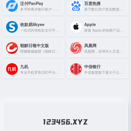
泛付PanPay
百度热搜
多币种离岸银行账户，支持全球收付款与实时汇兑，在线申请快速开户。
基于数亿用户真实数据，专业挖掘关键词热搜指数，提供权威、全面、热门的各类排行榜。
收款易Skyee
Apple
一站式跨境收款支付平台，提供有竞争力费率和透明外汇价格，支持电商及贸易收款并全球付款。
探索 Apple 的创新产品，选购 iPhone、iPad、Apple Watch 和 Mac，享受专家服务支持。
朝鮮日報中文版
凤凰网
韓國權威媒體《朝鮮日報》的中文版，提供最新韓國新聞與深度報導。
凤凰网，全球华人主流媒体，提供新闻资讯、评论、深度报道及多媒体内容。
九机
中信银行
专业手机零售O2O平台，提供正品手机、笔记本及平板电脑，确保低价配送及时。
中信集团旗下最大子公司，提供理财、信用卡、贷款等一站式综合金融服务。