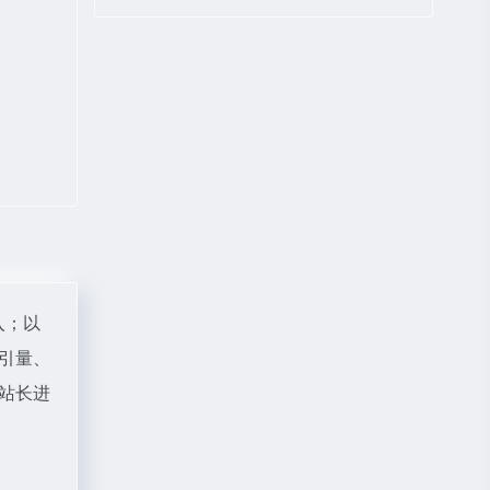
入；以
引量、
站长进