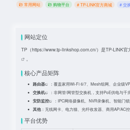
常用网站
购物平台
# TP-LINK官方商城
# 交
网站定位
TP（
https://www.tp-linkshop.com.c
。
核心产品矩阵
路由器
：覆盖家用Wi-Fi 6/7、Mesh组网、企业级V
交换机
：非网管/网管型交换机，支持PoE供电与千
安防监控
：IPC网络摄像机、NVR录像机、智能门
其他
：无线网卡、电力猫、光纤收发器、商用AP/AC
平台优势