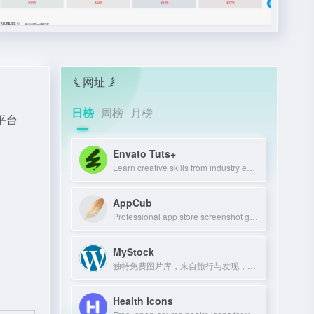
网址
日榜
周榜
月榜
商平台
Envato Tuts+
Learn creative skills from industry experts with tutorials and courses.
AppCub
Professional app store screenshot generator and Google Play preview maker for AS
MyStock
独特免费图片库，来自旅行与发现，可商用可修改。
Health icons