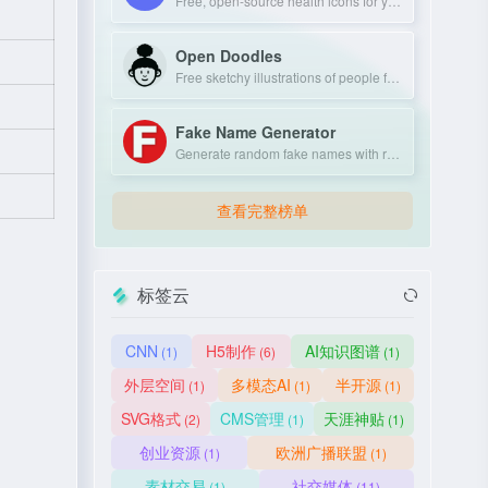
Free, open-source health icons for your projects.
Open Doodles
Free sketchy illustrations of people for personal and commercial use.
Fake Name Generator
Generate random fake names with realistic personal details.
查看完整榜单
标签云
CNN
H5制作
AI知识图谱
(1)
(6)
(1)
外层空间
多模态AI
半开源
(1)
(1)
(1)
SVG格式
CMS管理
天涯神贴
(2)
(1)
(1)
创业资源
欧洲广播联盟
(1)
(1)
素材交易
社交媒体
(1)
(11)