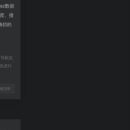
naz数据
度、搜
确切的
宙导航实
理员进行
l转载请注明