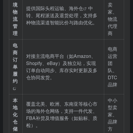
境
卖
提供国际头程运输、
海外仓
中
物
家、
转、尾程派送及退货处理，支持多
流
物流
种物流渠道智能比价与路由优化。
管
代理
理
商
电
电商
商
对接主流电商平台（如Amazon、
运营
订
Shopify、eBay）及独立站，实现
团
单
订单自动同步、库存实时更新及多
队、
履
仓协同发货。
DTC
约
品牌
本
中小
覆盖北美、欧洲、东南亚等核心市
地
型卖
场的海外仓网络，支持一件代发、
化
家、
FBA补货及增值服务（如贴标、质
仓
品牌
检）。
储
方