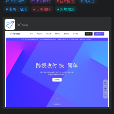
常用网站
支付网银
# 技术集成
# 海外仓
# 电商一站式
# 订单履约
# 跨境物流
Inflyway