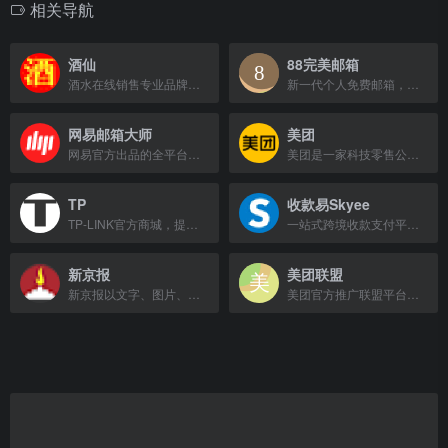
相关导航
酒仙
88完美邮箱
酒水在线销售专业品牌，提供白酒、红酒、洋酒、保健酒、黄酒、酒具等正品，官方授权，团购秒杀不断。
新一代个人免费邮箱，让沟通更正式更完美。
网易邮箱大师
美团
网易官方出品的全平台邮箱客户端，支持多账号管理，高效收发邮件。
美团是一家科技零售公司，提供餐饮、外卖、酒店、旅游等生活服务。
TP
收款易Skyee
TP-LINK官方商城，提供正品路由器、交换机、安防监控等网络设备，支持在线购买与技术支持。
一站式跨境收款支付平台，提供有竞争力费率和透明外汇价格，支持电商及贸易收款并全球付款。
新京报
美团联盟
新京报以文字、图片、视频等形式提供全天候热点新闻，涵盖突发、时事、财经、娱乐、体育等。
美团官方推广联盟平台，提供团购、外卖等产品的推广赚钱服务。