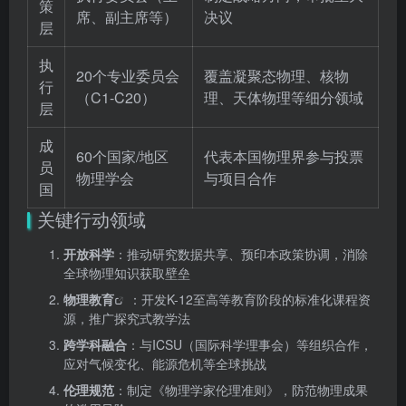
策
席、副主席等）
决议
层
执
20个专业委员会
覆盖凝聚态物理、核物
行
（C1-C20）
理、天体物理等细分领域
层
成
60个国家/地区
代表本国物理界参与投票
员
物理学会
与项目合作
国
关键行动领域
开放科学
：推动研究数据共享、预印本政策协调，消除
全球物理知识获取壁垒
物理教育
：开发K-12至高等教育阶段的标准化课程资
源，推广探究式教学法
跨学科融合
：与ICSU（国际科学理事会）等组织合作，
应对气候变化、能源危机等全球挑战
伦理规范
：制定《物理学家伦理准则》，防范物理成果