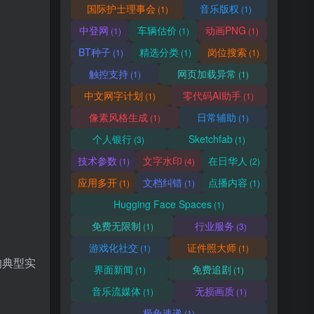
国际护士理事会
音乐版权
(1)
(1)
中登网
车辆估价
动画PNG
(1)
(1)
(1)
BT种子
精选分类
岗位搜索
(1)
(1)
(1)
触控支持
网页加载异常
(1)
(1)
中文网字计划
零代码AI助手
(1)
(1)
像素风格生成
日常辅助
(1)
(1)
个人银行
Sketchfab
(3)
(1)
技术参数
文字水印
在日华人
(1)
(4)
(2)
应用多开
文档纠错
点播内容
(1)
(1)
(1)
Hugging Face Spaces
(1)
免费无限制
行业服务
(1)
(3)
游戏化社交
证件照大师
(1)
(1)
的典型实
界面新闻
免费追剧
(1)
(1)
音乐流媒体
无损画质
(1)
(1)
极兔速递
(1)