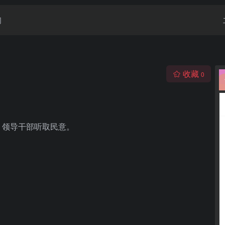
闻
收藏
0
、领导干部听取民意。