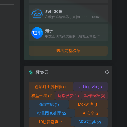
JSFiddle
在线代码编辑器，支持React、Tailwind、JavaScript、CSS和HTML的实时测试与分享。
知乎
中文互联网高质量的问答社区和创作者聚集的原创内容平台。
查看完整榜单
标签云
色彩对比度校验
addog.vip
(1)
(1)
模型部署
诉讼缴费
写作模板
(1)
(1)
(3)
动画生成
Mdx词库
(1)
(1)
批量图像处理
AI安全
(2)
(2)
110法律咨询
AIGC工具
(1)
(2)