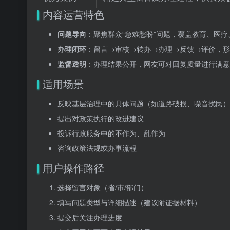
内容运营特色
问题导向
：聚焦群众“急难愁盼”问题，覆盖教育、医
办理闭环
：留言→审核→转办→办理→反馈→评价，形
监督透明
：办理结果公开，网友可对回复质量进行满意
适用场景
反映基层治理中的具体问题（如道路破损、噪音扰民）
提出对政策执行的改进建议
投诉行政服务中的不作为、乱作为
咨询政策法规或办事流程
用户操作路径
选择留言对象（省/市/部门）
填写问题类型与详细描述（建议附证据材料）
提交后关注办理进度