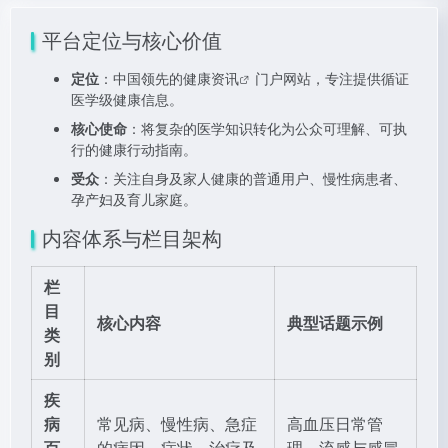
平台定位与核心价值
定位
：中国领先的
健康资讯
门户网站，专注提供循证
医学级健康信息。
核心使命
：将复杂的医学知识转化为公众可理解、可执
行的健康行动指南。
受众
：关注自身及家人健康的普通用户、慢性病患者、
孕产妇及育儿家庭。
内容体系与栏目架构
栏
目
核心内容
典型话题示例
类
别
疾
病
常见病、慢性病、急症
高血压日常管
百
的病因、症状、治疗及
理、流感与感冒