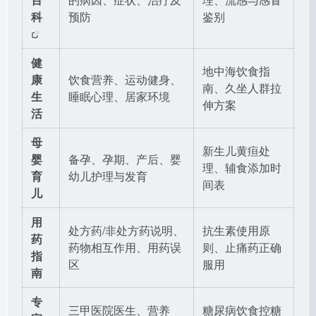
科
预防
鉴别
健
地中海饮食指
康
饮食营养、运动健身、
南、久坐人群拉
生
睡眠心理、居家环境
伸方案
活
母
新生儿黄疸处
婴
备孕、孕期、产后、婴
理、辅食添加时
育
幼儿护理与发育
间表
儿
用
处方药/非处方药说明、
抗生素使用原
药
药物相互作用、用药误
则、止痛药正确
指
区
服用
南
专
三甲医院医生、营养
糖尿病饮食控糖