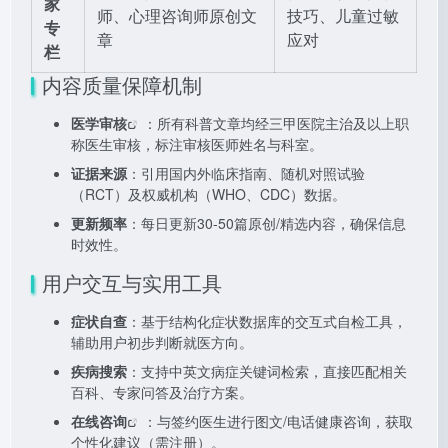
家
师、心理咨询师原创文
技巧、儿童过敏
专
章
应对
栏
内容质量保障机制
医学审核
：所有科普文章均经三甲医院主治及以上职
称医生审核，标注审核医师姓名与科室。
证据来源
：引用国内外临床指南、随机对照试验
（RCT）及权威机构（WHO、CDC）数据。
更新频率
：每日更新30-50篇原创/精选内容，确保信息
时效性。
用户交互与实用工具
症状自查
：基于结构化症状数据库的交互式自检工具，
辅助用户初步判断就医方向。
疾病搜索
：支持中英文病症关键词检索，直接匹配相关
百科、专家问答及治疗方案。
在线咨询
：与签约医生进行图文/电话健康咨询，获取
个性化建议（需注册）。