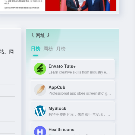
网址
日榜
周榜
月榜
网站。网
Envato Tuts+
Learn creative skills from industry experts with tutorials and courses.
AppCub
Professional app store screenshot generator and Google Play preview maker for AS
MyStock
独特免费图片库，来自旅行与发现，可商用可修改。
Health icons