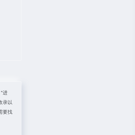
"进
收录以
需要找