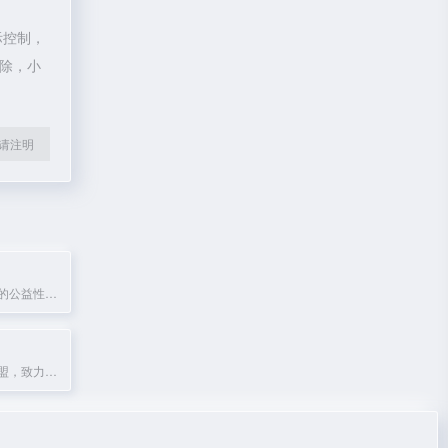
际控制，
删除，小
l转载请注明
全国选调生共建的公益性交流平台，提供招考公告、政策解读与一线经验。
国际自然保护联盟，致力于保护自然与生物多样性。