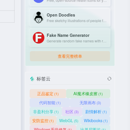
Free, open-source health icons for your projects.
Open Doodles
Free sketchy illustrations of people for personal and commercial use.
Fake Name Generator
Generate random fake names with realistic personal details.
查看完整榜单
标签云
正品鉴定
AI魔术橡皮擦
(1)
(1)
代码智能
无限画布
(1)
(3)
非盈利分享
社区
剧情解析
(1)
(3)
(1)
安防监控
WebGL
Wikibooks
(1)
(5)
(1)
Windows系统修复
比基尼图片
(1)
(1)