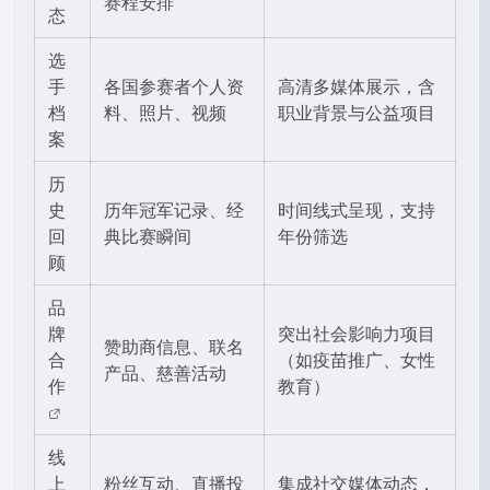
赛程安排
态
选
手
各国参赛者个人资
高清多媒体展示，含
档
料、照片、视频
职业背景与公益项目
案
历
史
历年冠军记录、经
时间线式呈现，支持
回
典比赛瞬间
年份筛选
顾
品
牌
突出社会影响力项目
赞助商信息、联名
合
（如疫苗推广、女性
产品、慈善活动
作
教育）
线
上
粉丝互动、直播投
集成社交媒体动态，