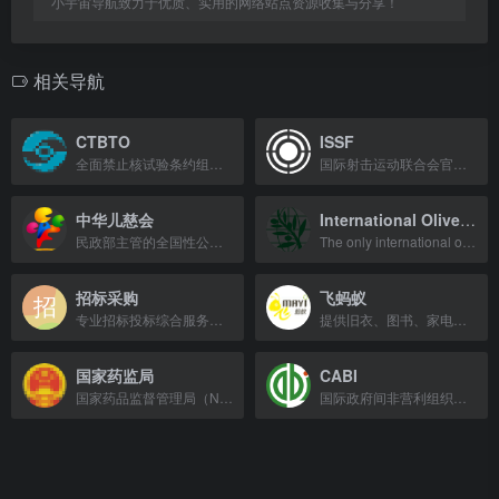
小宇宙导航致力于优质、实用的网络站点资源收集与分享！
相关导航
CTBTO
ISSF
全面禁止核试验条约组织，致力于防止核武器扩散与核试验。
国际射击运动联合会官方网站，提供射击运动赛事、规则及排名信息。
中华儿慈会
International Olive Council
民政部主管的全国性公募基金会，致力于儿童慈善事业。
The only international organization dedicated to olive oil and table olives, bas
招标采购
飞蚂蚁
专业招标投标综合服务平台，提供25年行业经验，30万+项目信息，助力企业高效中标。
提供旧衣、图书、家电等上门回收服务，覆盖全国360城，最快2小时免费上门。
国家药监局
CABI
国家药品监督管理局（NMPA）负责药品、医疗器械、化妆品的注册审评与监管，保障公众用药安全。
国际政府间非营利组织，提供信息和科学专业知识解决农业与环境问题。