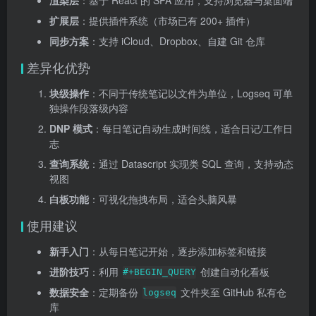
渲染层
：基于 React 的 SPA 应用，支持浏览器与桌面端
扩展层
：提供插件系统（市场已有 200+ 插件）
同步方案
：支持 iCloud、Dropbox、自建 Git 仓库
差异化优势
块级操作
：不同于传统笔记以文件为单位，Logseq 可单
独操作段落级内容
DNP 模式
：每日笔记自动生成时间线，适合日记/工作日
志
查询系统
：通过 Datascript 实现类 SQL 查询，支持动态
视图
白板功能
：可视化拖拽布局，适合头脑风暴
使用建议
新手入门
：从每日笔记开始，逐步添加标签和链接
进阶技巧
：利用
创建自动化看板
#+BEGIN_QUERY
数据安全
：定期备份
文件夹至 GitHub 私有仓
logseq
库