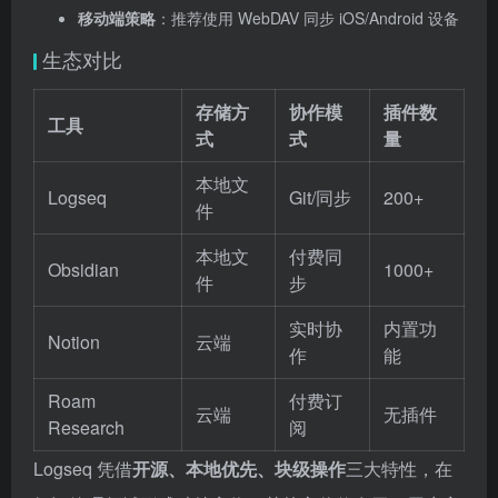
移动端策略
：推荐使用 WebDAV 同步 iOS/Android 设备
生态对比
存储方
协作模
插件数
工具
式
式
量
本地文
Logseq
Git/同步
200+
件
本地文
付费同
Obsidian
1000+
件
步
实时协
内置功
Notion
云端
作
能
Roam
付费订
云端
无插件
Research
阅
Logseq 凭借
开源、本地优先、块级操作
三大特性，在