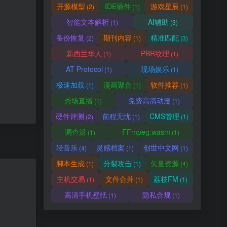
开源模型
IDE插件
游戏星辰
(2)
(1)
(1)
智能文本解析
AI辅助
(1)
(3)
备份恢复
期刊内容
精准匹配
(2)
(1)
(3)
新西兰华人
PBR纹理
(1)
(1)
AT Protocol
现场娱乐
(1)
(1)
极速加载
漫画聚合
软件推荐
(1)
(1)
(1)
秀场直播
免费高清动漫
(1)
(1)
硬件评测
前程无忧
CMS管理
(2)
(1)
(1)
调查派
FFmpeg.wasm
(1)
(1)
轻音乐
灵感档案
创世中文网
(4)
(1)
(1)
脚本生成
分裂攻击
矢量资源
(1)
(1)
(4)
主机交易
文件合并
荔枝FM
(1)
(1)
(1)
高清手机壁纸
隐私合规
(1)
(1)