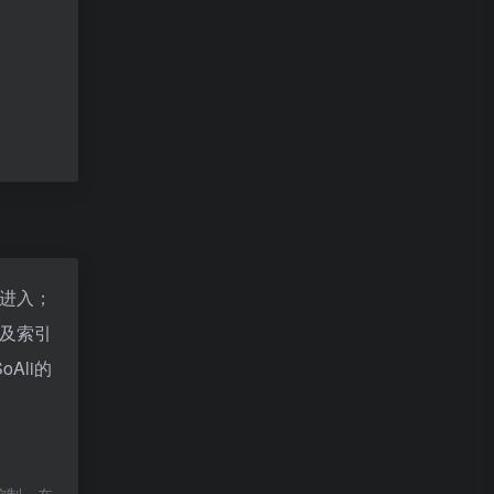
"进入；
以及索引
Ali的