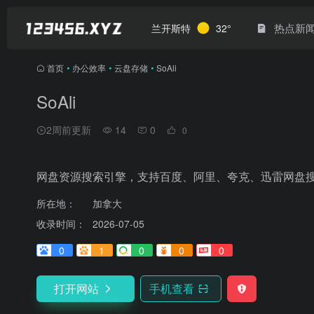
热点新
兰开斯特
32°
首页
•
办公效率
•
云盘存储
•
SoAli
SoAli
2周前更新
14
0
0
网盘资源搜索引擎，支持百度、阿里、夸克、迅雷网盘
所在地：
加拿大
收录时间：
2026-07-05
0
1
0
0
0
打开网站
手机查看