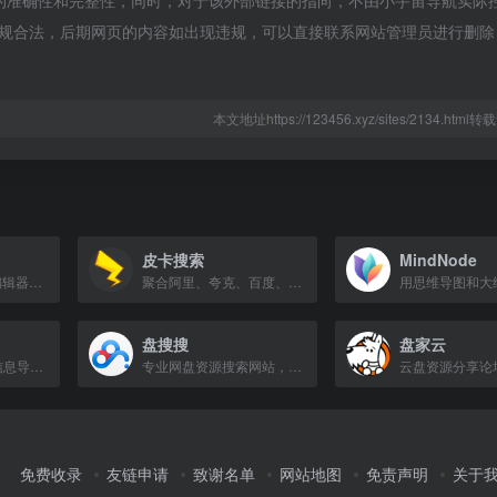
接的准确性和完整性，同时，对于该外部链接的指向，不由小宇宙导航实际
属于合规合法，后期网页的内容如出现违规，可以直接联系网站管理员进行删
本文地址https://123456.xyz/sites/2134.htm
皮卡搜索
MindNode
新一代AI智能PDF编辑器，支持编辑、转换、压缩、合并及AI总结翻译。
聚合阿里、夸克、百度、蓝奏、天翼五大网盘资源，免费搜索引擎。
盘搜搜
盘家云
云存储工具与公开信息导航平台，支持主流云盘查询与使用指引。
专业网盘资源搜索网站，实时更新各类资源，包括教程、电影、剧集等。
免费收录
友链申请
致谢名单
网站地图
免责声明
关于