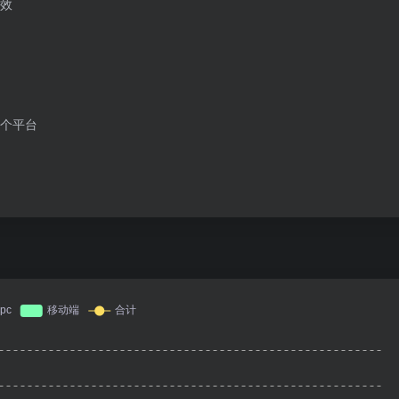
效
个平台