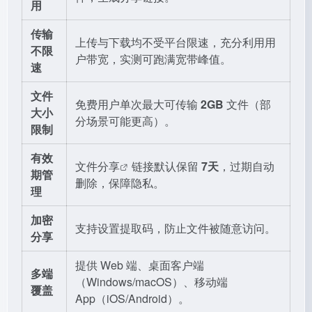
用
传输
上传与下载均不受平台限速，充分利用用
不限
户带宽，实测可跑满宽带峰值。
速
文件
免费用户单次最大可传输
2GB
文件（部
大小
分场景可能更高）。
限制
有效
文件分享
链接默认保留
7天
，过期自动
期管
删除，保障隐私。
理
加密
支持设置提取码，防止文件被随意访问。
分享
提供 Web 端、桌面客户端
多端
（Windows/macOS）、移动端
覆盖
App（iOS/Android）。