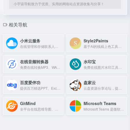
小宇宙导航致力于优质、实用的网络站点资源收集与分享！
相关导航
小米云服务
Style2Paints
在线管理和存储联系人、短信、照片、笔记等数据，并同步到各手机设备，还可查找手机位置和锁定内容。
基于AI的线稿上色工具，将草图自动转化为彩色插画。
在线音频转换器
水印宝
免费在线转换MP3、WAV、M4A、FLAC、OGG、WMA、MIDI等音频格式。
免费在线图片水印工具，支持文字水印、斜向平铺、居中等样式，本地处理保护隐私。
百度爱伴功
盘家云
提供百万精选PPT、Excel、Word模板下载，提升办公效率。
云盘资源分享论坛，提供阿里云盘、百度网盘等资源搜索与下载。
GitMind
Microsoft Teams
全平台在线思维导图、流程图制作工具，支持多人协作与多格式导出。
Microsoft Teams 是微软推出的企业协作平台，集成视频会议、聊天和文件共享功能。