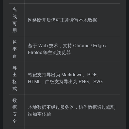
离
线
网络断开后仍可正常读写本地数据
可
用
跨
基于 Web 技术，支持 Chrome / Edge /
平
Firefox 等主流浏览器
台
导
出
笔记支持导出为 Markdown、PDF、
格
HTML；白板支持导出为 PNG、SVG
式
数
据
本地数据不经过服务器，协作数据通过端到
安
端加密传输
全