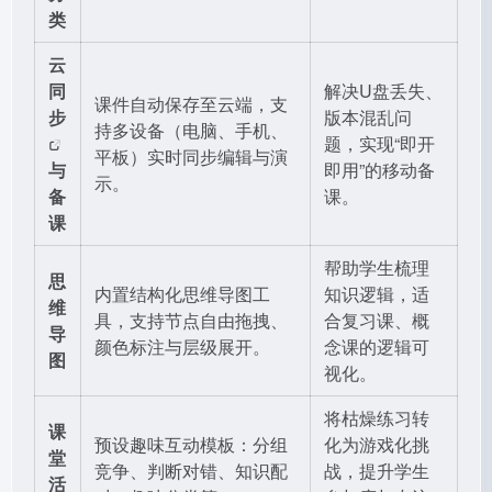
类
云
同
解决U盘丢失、
课件自动保存至云端，支
步
版本混乱问
持多设备（电脑、手机、
题，实现“即开
平板）实时同步编辑与演
与
即用”的移动备
示。
备
课。
课
帮助学生梳理
思
内置结构化思维导图工
知识逻辑，适
维
具，支持节点自由拖拽、
合复习课、概
导
颜色标注与层级展开。
念课的逻辑可
图
视化。
将枯燥练习转
课
预设趣味互动模板：分组
化为游戏化挑
堂
竞争、判断对错、知识配
战，提升学生
活