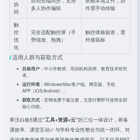
自动云端同步，支持
依赖本地文件，协
协
多人协作编辑
作需手动传输
同
触
控
完全适配触控屏（手
触控体验较差，需
优
势缩放、拖拽）
外接鼠标
化
适用人群与获取方式
目标用户
：中小学教师、培训机构讲师、教育技术研究
者。
运行环境
：Windows/Mac客户端、网页版、手机
APP（iOS/Android）。
获取方式
：官网免费下载注册，无需付费即可使用全部
核心功能。
希沃白板5通过
“工具+资源+云”
的三位一体设计，将备
课效率、
课堂互动
与学科专业性整合为统一闭环。对
于追求教学效果与效率平衡的教师而言，它不仅是PPT