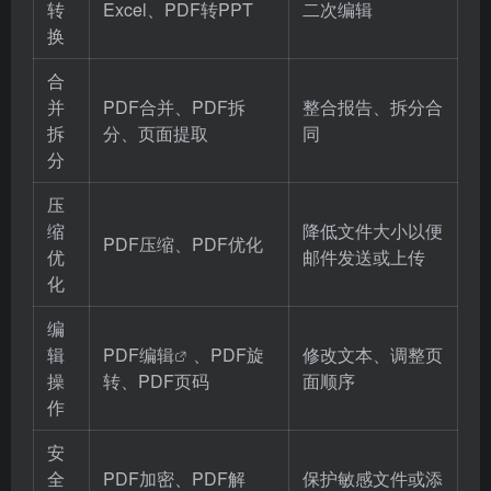
转
Excel、PDF转PPT
二次编辑
换
合
并
PDF合并、PDF拆
整合报告、拆分合
拆
分、页面提取
同
分
压
缩
降低文件大小以便
PDF压缩、PDF优化
优
邮件发送或上传
化
编
辑
PDF编辑
、PDF旋
修改文本、调整页
操
转、PDF页码
面顺序
作
安
全
PDF加密、PDF解
保护敏感文件或添