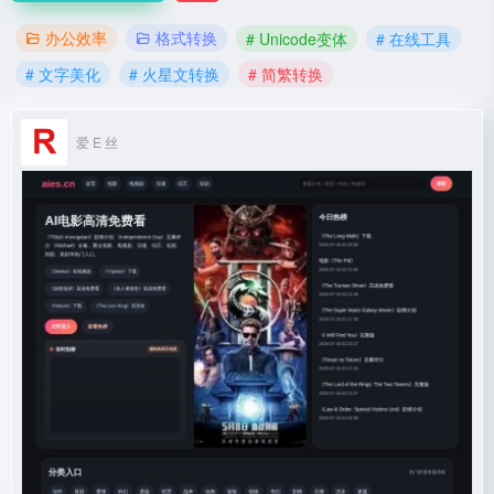
办公效率
格式转换
# Unicode变体
# 在线工具
# 文字美化
# 火星文转换
# 简繁转换
爱 E 丝