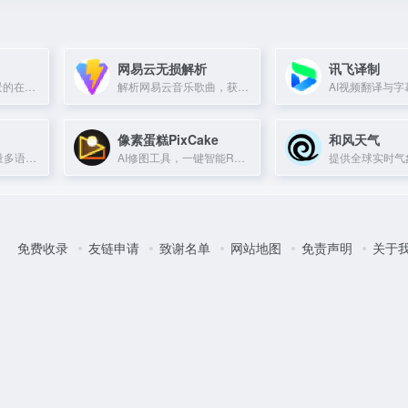
网易云无损解析
讯飞译制
AI自动去除图像背景的在线工具，支持裁剪、调色、添加阴影和反射。
解析网易云音乐歌曲，获取无损音质下载链接。
像素蛋糕PixCake
和风天气
基于大模型的高质量多语言在线翻译工具，支持文档翻译与上下文感知。
AI修图工具，一键智能Raw转档调色，批量修图操作
免费收录
友链申请
致谢名单
网站地图
免责声明
关于