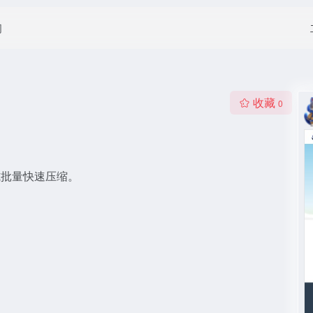
闻
收藏
0
式批量快速压缩。