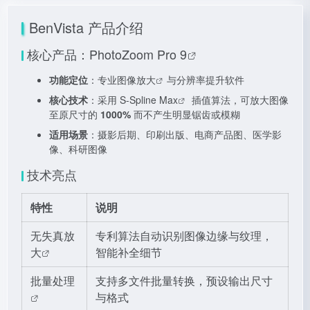
BenVista 产品介绍
核心产品：
PhotoZoom Pro 9
功能定位
：专业
图像放大
与分辨率提升软件
核心技术
：采用
S-Spline Max
插值算法，可放大图像
至原尺寸的
1000%
而不产生明显锯齿或模糊
适用场景
：摄影后期、印刷出版、电商产品图、医学影
像、科研图像
技术亮点
特性
说明
无失真放
专利算法自动识别图像边缘与纹理，
大
智能补全细节
批量处理
支持多文件批量转换，预设输出尺寸
与格式