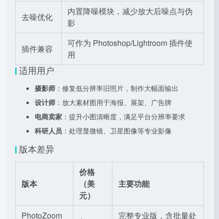
内置降噪模块，减少放大后噪点与伪
去噪优化
影
可作为 Photoshop/Lightroom 插件使
插件兼容
用
适用用户
摄影师
：修复低分辨率旧照片，制作大幅面输出
设计师
：放大素材图用于海报、展架、广告牌
电商卖家
：提升小图清晰度，满足平台分辨率要求
科研人员
：处理显微镜、卫星图像等专业影像
版本差异
价格
版本
（美
主要功能
元）
PhotoZoom
完整专业版，含批量处