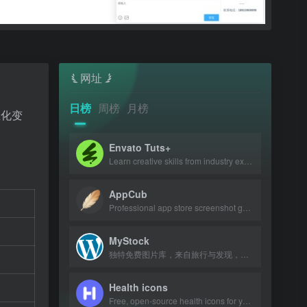
网址
日榜
周榜
月榜
业化变
Envato Tuts+
Learn creative skills from industry experts with tutorials and courses.
AppCub
Professional app store screenshot generator and Google Play preview maker for AS
MyStock
独特免费图片库，来自旅行与发现，可商用可修改。
Health icons
Free, open-source health icons for your projects.