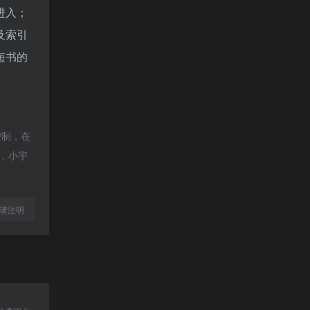
进入；
及索引
短书的
控制，在
除，小宇
l转载请注明