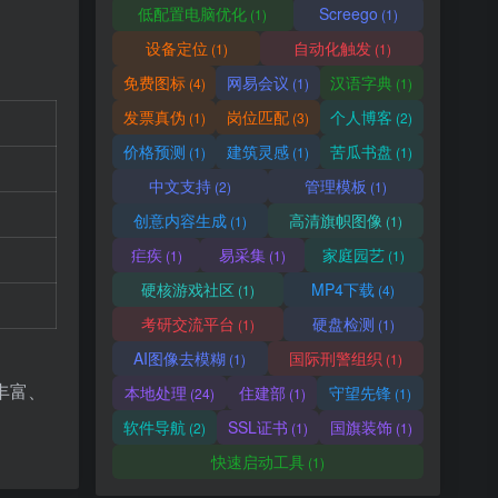
低配置电脑优化
Screego
(1)
(1)
设备定位
自动化触发
(1)
(1)
免费图标
网易会议
汉语字典
(4)
(1)
(1)
发票真伪
岗位匹配
个人博客
(1)
(3)
(2)
价格预测
建筑灵感
苦瓜书盘
(1)
(1)
(1)
中文支持
管理模板
(2)
(1)
创意内容生成
高清旗帜图像
(1)
(1)
疟疾
易采集
家庭园艺
(1)
(1)
(1)
硬核游戏社区
MP4下载
(1)
(4)
考研交流平台
硬盘检测
(1)
(1)
AI图像去模糊
国际刑警组织
(1)
(1)
丰富、
本地处理
住建部
守望先锋
(24)
(1)
(1)
软件导航
SSL证书
国旗装饰
(2)
(1)
(1)
快速启动工具
(1)