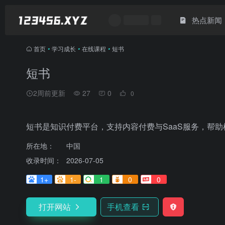
热点新闻
首页
•
学习成长
•
在线课程
•
短书
短书
2周前更新
27
0
0
短书是知识付费平台，支持内容付费与SaaS服务，帮
所在地：
中国
收录时间：
2026-07-05
1+
1-
1
0
0
打开网站
手机查看