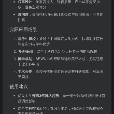
权重设计
：按教育投入、过程质量、产出成果分层加
权，避免主观评分
透明度
：每项指标均公布计算公式与数据来源，可复现
性高
实际应用场景
高考生择校
：通过「中国最好大学排名」快速对比院校
综合实力与学科优势
考研/保研
：结合学科排名定位目标专业的前沿院校
留学规划
：ARWU排名帮助筛选欧美亚名校，尤其适用
于理工科申请
学术合作
：高校可依据排名数据调整科研策略，对标国
际同行
使用建议
优先关注
连续3年排名趋势
，单一年份波动可能受统计口
径调整影响
结合
学科排名
而非仅看综合排名，例如医学类院校需查
看临床医学分榜