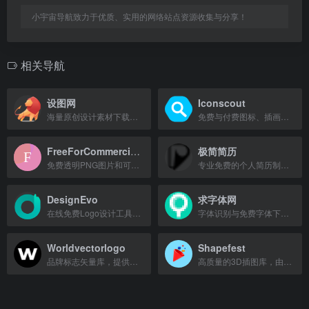
小宇宙导航致力于优质、实用的网络站点资源收集与分享！
相关导航
设图网
Iconscout
海量原创设计素材下载平台，提供图片、模板、矢量图等资源。
免费与付费图标、插画、3D资产及动画素材的综合数字市场
FreeForCommercialUse.net
极简简历
免费透明PNG图片和可打印涂色页，可商用无需署名。
专业免费的个人简历制作平台，提供极简模板，三分钟制作简历并支持多种格式下载。
DesignEvo
求字体网
在线免费Logo设计工具，轻松创建自定义Logo。
字体识别与免费字体下载平台，提供字体预览、在线设计及书法、艺术等字体资源。
Worldvectorlogo
Shapefest
品牌标志矢量库，提供海量公司、组织与产品logo的SVG、AI、EPS、CDR等格式下载。
高质量的3D插图库，由Joseph Todaro创作，提供海量精美素材。