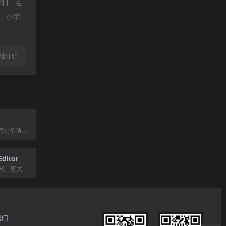
控制，在
除，小宇
l转载请注明
爱点击旗下KOL营销价值分析平台，提供数据分析、榜单解读与红人账号匹配服务。
ditor
让您的写作更清晰、更大胆的在线编辑器。
我们