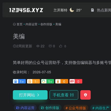
热点新
兰开斯特
25°
首页
•
内容运营
•
创作排版
•
美编
美编
2周前更新
22
0
0
简单好用的公众号运营助手，支持微信编辑器与多账号
收录时间：
2026-07-05
1+
1-
1+
0
0
打开网站
手机查看
内容运营
创作排版
# 公众号排版
# 内容生产