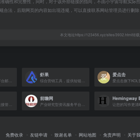
的准确性和完整性，同时，对于该外部链接的指向，不由小宇宙导航实际
属于合规合法，后期网页的内容如出现违规，可以直接联系网站管理员进行删
本文地址https://123456.xyz/sites/3932.htm
虾果
爱点击
网易官方出品的全平台邮箱客户端，支持多账号管理，高效收发邮件。
综合营销工具，提供短链接、活码系统、微信外链、小程序转链接及抖音私信卡片等功能。
前瞻网
Hemingway E
短链接、二维码和链接管理平台
产业研究型资讯服务平台，提供行业趋势报告与分析。
免费收录
友链申请
致谢名单
网站地图
免责声明
关于