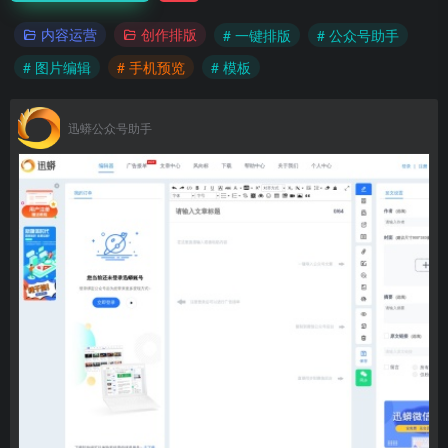
内容运营
创作排版
# 一键排版
# 公众号助手
# 图片编辑
# 手机预览
# 模板
迅蟒公众号助手