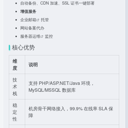
自动备份、CDN 加速、SSL 证书一键部署
增值服务
企业邮箱
托管
网站备案代办
服务器运维
监控
核心优势
维
说明
度
技
支持 PHP/ASP.NET/Java 环境，
术
MySQL/MSSQL 数据库
栈
稳
机房骨干网络接入，99.9% 在线率 SLA 保
定
障
性