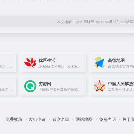
本文地址https://123456.xyz/sites/5122.htm
优区生活
高德地图
上海最全真实的二手房、租房、新楼盘信息平台，每日更新房源数据，提供三维实景找房及房价走势分析。
U-Area优区生活（u-area.com）是一款懒人租房神器，提供一个创新的即时求租平台，利用人工智能对租客和出租人进行实时匹配，让符合需求的租赁双方实时在线
穷游网
曹操出行是吉利控股集团旗下的新能源共享出行平台，提供专车、公务用车等服务，致力于专业、安全、优质的出行体验。
中国旅行者分享旅游攻略与目的地信息的社区平台。
免费收录
友链申请
致谢名单
网站地图
免责声明
关于