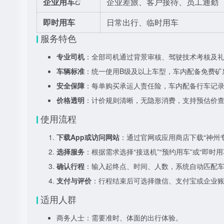
企业用车
企业差旅、客户接待、员工通勤
即时用车
日常出行、临时用车
服务特色
专业司机
：全部司机通过背景审核、驾驶技术考核及
车辆标准
：统一使用B级及以上车型，车内配备免费矿
安全保障
：每单购买承运人责任险，车内配备行车记
价格透明
：计价规则清晰，无隐形消费，支持预估价
使用流程
下载App或访问网站
：通过官网或应用商店下载“神州
选择服务
：根据需求选择“接送机”“预约用车”或“即时用
确认行程
：输入起终点、时间、人数，系统自动匹配
支付与评价
：行程结束后可选择微信、支付宝或企业
适用人群
商务人士：需要准时、体面的出行体验。