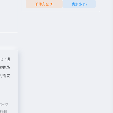
邮件安全
房多多
(1)
(1)
据
"进
擎收录
则需要
实际控
进行删