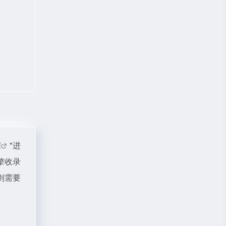
据
"进
擎收录
则需要