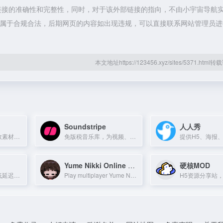
链接的准确性和完整性，同时，对于该外部链接的指向，不由小宇宙导航
容，都属于合规合法，后期网页的内容如出现违规，可以直接联系网站管理员
本文地址https://123456.xyz/sites/5371.htm
Soundstripe
人人秀
正版商用音乐与音效素材平台，海量背景音乐，实惠正版。
免版税音乐库，为视频、播客等提供高质量背景音乐。
Yume Nikki Online Project
硬核MOD
电竞级网络加速，低延迟秒级响应，支持免费试用。
Play multiplayer Yume Nikki and fangames for free, no ads or registration.