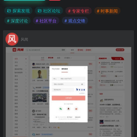
探索发现
社区论坛
# 专家专栏
# 时事新闻
# 深度讨论
# 社区平台
# 观点交锋
风闻